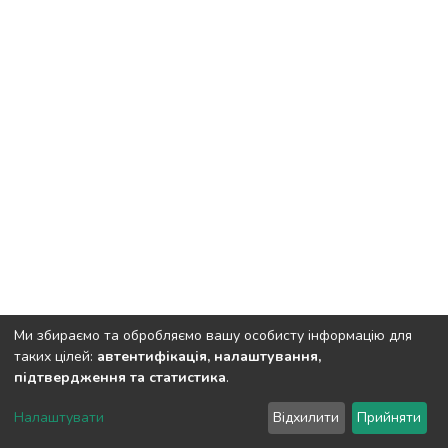
Ми збираємо та обробляємо вашу особисту інформацію для
таких цілей:
автентифікація, налаштування,
підтвердження та статистика
.
Полтавський державний аграрний університет
copyright
© 2002-2026
LYRASIS
Налаштувати
Відхилити
Прийняти
Налаштування куків
Зворотній зв'язок