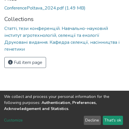
ConferencePoltava_2024.pdf
(1.49 MB)
Collections
Статті, тези конференцій. Навчально-науковий
інститут агротехнологій, селекції та екології
Друковані видання. Кафедра селекції, насінництва і
генетики
Full item page
We collect and process your personal information for the
following purposes:
Authentication, Preferences,
Acknowledgement and Statistics
.
DSpace software
copyright © 2002-2026
LYRASIS
Customize
Decline
That's ok
Cookie settings
Send Feedback