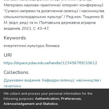
Матеріали науково-практичної інтернет-конференції
“Сучасні напрями та досягнення селекції і насінництва
сільськогосподарських культур” / Ред.кол.: Тищенко В.
М. (відп. ред.) та ін. Полтавська державна аграрна
академія, 2021. С. 43–47.
Keywords
енергетичні культури, біомаса
URI
https://dspace.pdau.edu.ua/handle/123456789/10612
Collections
Друковані видання. Кафедра селекції, насінництва і
генетики
We collect and process your personal information for the
Full item page
following purposes:
Authentication, Preferences,
Acknowledgement and Statistics
.