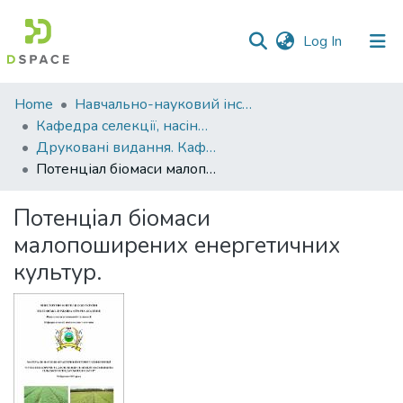
(current)
Log In
Communities
Home
Навчально-науковий інститут агротехнологій, селекції та екології
&
Кафедра селекції, насінництва і генетики
Collections
Друковані видання. Кафедра селекції, насінництва і генетики
Потенціал біомаси малопоширених енергетичних культур.
All of DSpace
Потенціал біомаси
Statistics
малопоширених енергетичних
культур.