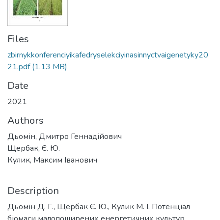
Files
zbirnykkonferenciyikafedryselekciyinasinnyctvaigenetyky20
21.pdf
(1.13 MB)
Date
2021
Authors
Дьомін, Дмитро Геннадійович
Щербак, Є. Ю.
Кулик, Максим Іванович
Description
Дьомін Д. Г., Щербак Є. Ю., Кулик М. І. Потенціал
біомаси малопоширених енергетичних культур.