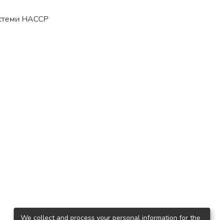
истеми НАССР
We collect and process your personal information for the