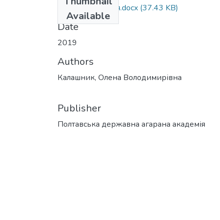
Thumbnail
Калашник_стаття.docx
(37.43 KB)
Available
Date
2019
Authors
Калашник, Олена Володимирівна
Publisher
Полтавська державна агарана академія