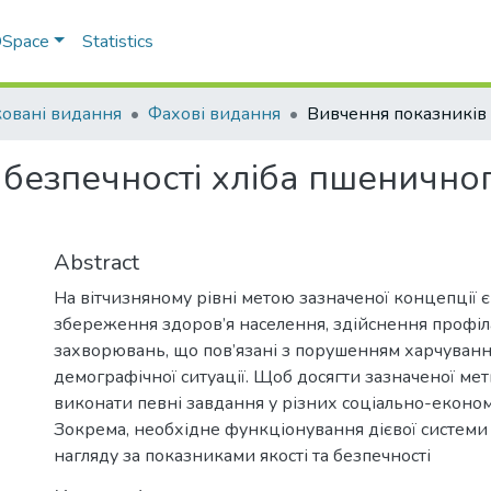
 DSpace
Statistics
овані видання
Фахові видання
безпечності хліба пшеничног
Abstract
На вітчизняному рівні метою зазначеної концепції є
збереження здоров’я населення, здійснення профі
захворювань, що пов’язані з порушенням харчуванн
демографічної ситуації. Щоб досягти зазначеної ме
виконати певні завдання у різних соціально-еконо
Зокрема, необхідне функціонування дієвої системи
нагляду за показниками якості та безпечності