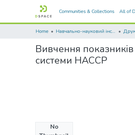
Communities & Collections
All of
Home
Навчально-науковий інститут економіки, управління, права та інформаційних технологій
Друк
Вивчення показників 
системи НАССР
No
Files