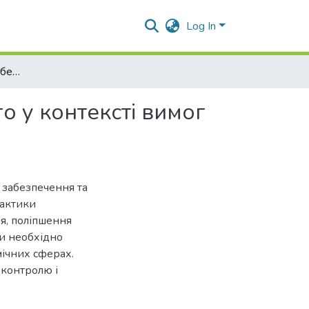
Log In
Вивчення показників безпечності хліба пшеничного у контексті вимог системи НАССР
о у контексті вимог
 забезпечення та
лактики
я, поліпшення
ти необхідно
мічних сферах.
 контролю і