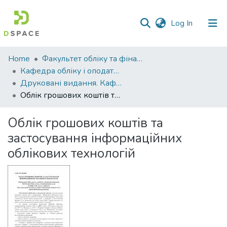
(current)
Log In
Communities
Home
Факультет обліку та фінансів
&
Кафедра обліку і оподаткування
Collections
Друковані видання. Кафедра обліку і оподаткування
Облік грошових коштів та застосування інформаційних облікових технологій
All of DSpace
Облік грошових коштів та
Statistics
застосування інформаційних
облікових технологій