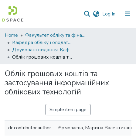
(current)
Log In
Communities
Home
Факультет обліку та фінансів
&
Кафедра обліку і оподаткування
Collections
Друковані видання. Кафедра обліку і оподаткування
Облік грошових коштів та застосування інформаційних облікових технологій
All of DSpace
Облік грошових коштів та
Statistics
застосування інформаційних
облікових технологій
Simple item page
dc.contributor.author
Єрмолаєва, Марина Валентинівна