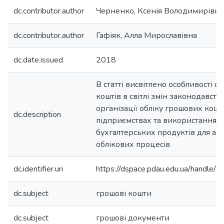
dc.contributor.author
Черненко, Ксенія Володимирівна
dc.contributor.author
Гафіяк, Алла Мирославівна
dc.date.issued
2018
В статті висвітлено особливості о
коштів в світлі змін законодавства
організації обліку грошових кошт
dc.description
підприємствах та використання 
бухгалтерських продуктів для авт
облікових процесів
dc.identifier.uri
https://dspace.pdau.edu.ua/handl
dc.subject
грошові кошти
dc.subject
грошові документи