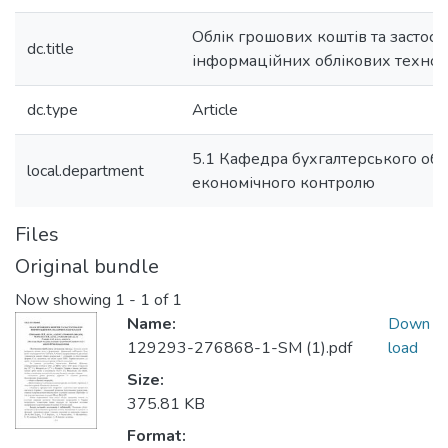
Облік грошових коштів та застос
dc.title
інформаційних облікових технол
dc.type
Article
5.1 Кафедра бухгалтерського облі
local.department
економічного контролю
Files
Original bundle
Now showing
1 - 1 of 1
Name:
Down
129293-276868-1-SM (1).pdf
load
Size:
375.81 KB
Format: