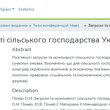
 DSpace
Statistics
овані видання
Тези конференцій. Навчально-науковий інститут економіки, управління, права та інформаційних технологій
і сільського господарства У
Abstract
Розглянуті загрози та можливості сільського господ
сучасних умовах. Визначено, що для сільського госп
існує ряд серйозних викликів, в основному пов’язан
політико-правовою, соціальною та економічною сит
державі.
Description
Помаз О.М. Загрози та можливості сільського господ
О.М. Помаз, Ю.В. Помаз // Матеріали ІІ Міжнародної