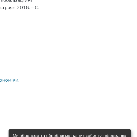
глобалізаційні
трая», 2018. – С.
ономіки,
Ми збираємо та обробляємо вашу особисту інформацію