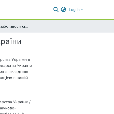
Log In
Загрози та можливості сільського господарства України
країни
арства України в
одарства України
их зі складною
уацією в нашій
арства України /
 науково-