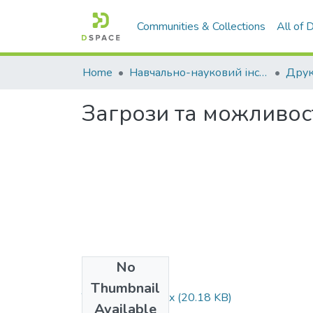
Communities & Collections
All of
Home
Навчально-науковий інститут економіки, управління, права та інформаційних технологій
Друк
Загрози та можливост
No
Files
Thumbnail
Тези 2018_2.docx
(20.18 KB)
Available