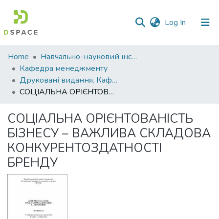
(current)
Log In
Communities
Home
Навчально-науковий інститут економіки, управління, права та інформаційних технологій
&
Кафедра менеджменту
Collections
Друковані видання. Кафедра менеджменту ім. І.А. Маркіної
СОЦІАЛЬНА ОРІЄНТОВАНІСТЬ БІЗНЕСУ – ВАЖЛИВА СКЛАДОВА КОНКУРЕНТОЗДАТНОСТІ БРЕНДУ
All of DSpace
СОЦІАЛЬНА ОРІЄНТОВАНІСТЬ
Statistics
БІЗНЕСУ – ВАЖЛИВА СКЛАДОВА
КОНКУРЕНТОЗДАТНОСТІ
БРЕНДУ