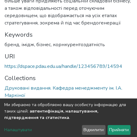
більше уваги приділяють соціальній складовій бізнесу,
а також відповідальності перед оточуючим
середовищем, що відображається на усіх етапах
стратегування, зокрема й під час брендогенерації
Keywords
бренд
,
імідж
,
бізнес
,
корнкурентоздатність
URI
https://dspace.pdau.edu.ua/handle/123456789/14594
Collections
Друковані видання. Кафедра менеджменту ім. І.А.
Маркіної
Ми збираємо та обробляємо вашу особисту інформацію для
Full item page
таких цілей:
автентифікація, налаштування,
підтвердження та статистика
.
DSpace software
copyright © 2002-2026
LYRASIS
Налаштувати
Відхилити
Прийняти
Cookie settings
Send Feedback