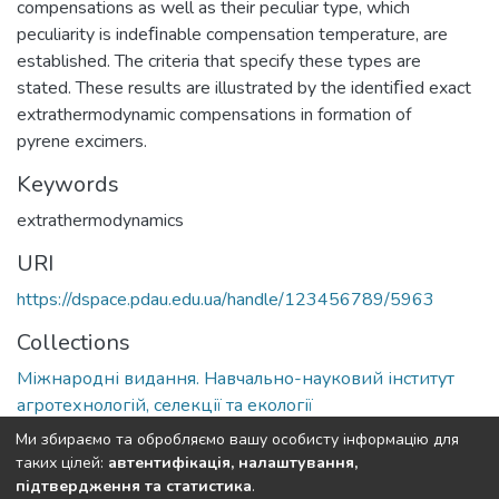
compensations as well as their peculiar type, which
peculiarity is indeﬁnable compensation temperature, are
established. The criteria that specify these types are
stated. These results are illustrated by the identiﬁed exact
extrathermodynamic compensations in formation of
pyrene excimers.
Keywords
extrathermodynamics
URI
https://dspace.pdau.edu.ua/handle/123456789/5963
Collections
Міжнародні видання. Навчально-науковий інститут
агротехнологій, селекції та екології
Ми збираємо та обробляємо вашу особисту інформацію для
Full item page
таких цілей:
автентифікація, налаштування,
підтвердження та статистика
.