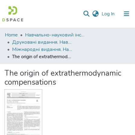
(current)
Log In
Communities
Home
Навчально-науковий інститут агротехнологій, селекції та екології
&
Друковані видання. Навчально-науковий інститут агротехнологій, селекції та екології
Collections
Міжнародні видання. Навчально-науковий інститут агротехнологій, селекції та екології
The origin of extrathermodynamic compensations
All of DSpace
The origin of extrathermodynamic
Statistics
compensations