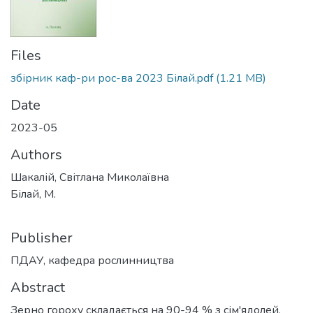
Files
збірник каф-ри рос-ва 2023 Білай.pdf
(1.21 MB)
Date
2023-05
Authors
Шакалій, Світлана Миколаївна
Білай, М.
Publisher
ПДАУ, кафедра рослинництва
Abstract
Зерно гороху складається на 90-94 % з сім'ядолей,