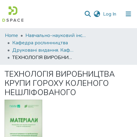
(current)
Log In
Communities
Home
Навчально-науковий інститут агротехнологій, селекції та екології
&
Кафедра рослинництва
Collections
Друковані видання. Кафедра рослинництва
ТЕХНОЛОГІЯ ВИРОБНИЦТВА КРУПИ ГОРОХУ КОЛЕНОГО НЕШЛІФОВАНОГО
All of DSpace
ТЕХНОЛОГІЯ ВИРОБНИЦТВА
Statistics
КРУПИ ГОРОХУ КОЛЕНОГО
НЕШЛІФОВАНОГО