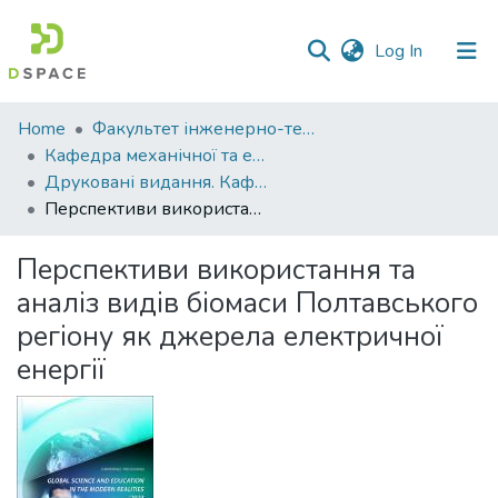
(current)
Log In
Communities
Home
Факультет інженерно-технологічний
&
Кафедра механічної та електричної інженерії
Collections
Друковані видання. Кафедра механічної та електричної інженерії
Перспективи використання та аналіз видів біомаси Полтавського регіону як джерела електричної енергії
All of DSpace
Перспективи використання та
Statistics
аналіз видів біомаси Полтавського
регіону як джерела електричної
енергії