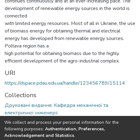
continues continuously and at an ever-increasing pace. The
development of renewable energy sources in the world is
connected
with limited energy resources. Most of all in Ukraine, the use
of biomass energy for obtaining thermal and electrical
energy has developed from renewable energy sources.
Poltava region has a
high potential for obtaining biomass due to the highly
efficient development of the agro-industrial complex.
URI
https://dspace.pdau.edu.ua/handle/123456789/15114
Collections
Друковані видання. Кафедра механічної та
електричної інженерії
We collect and process your personal information for the
Full item page
following purposes:
Authentication, Preferences,
Acknowledgement and Statistics
.