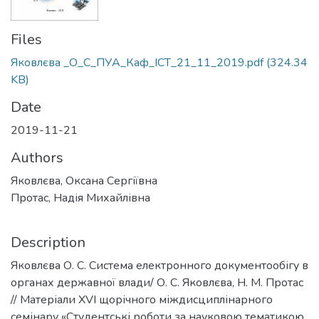
Files
Яковлєва _О_С_ПУА_Каф_ІСТ_21_11_2019.pdf
(324.34
KB)
Date
2019-11-21
Authors
Яковлєва, Оксана Сергіївна
Протас, Надія Михайлівна
Description
Яковлєва О. С. Система електронного документообігу в
органах державної влади/ О. С. Яковлєва, Н. М. Протас
// Матеріали XVІ щорічного міждисциплінарного
семінару «Студентські роботи за науковою тематикою