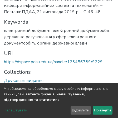
кафедри інформаційних систем та технологій». –
Полтава: ПДАА, 21 листопада 2019 р. – С. 46–48.
Keywords
електронний документ
,
електронний документообіг
,
державне регулювання у сфері електронного
документообігу
,
органи державної влади
URI
https://dspace.pdau.edu.ua/handle/123456789/9229
Collections
Друковані видання
Ми збираємо та обробляємо вашу особисту інформацію для
Full item page
таких цілей:
автентифікація, налаштування,
підтвердження та статистика
.
DSpace software
copyright © 2002-2026
LYRASIS
Налаштувати
Відхилити
Прийняти
Cookie settings
Send Feedback