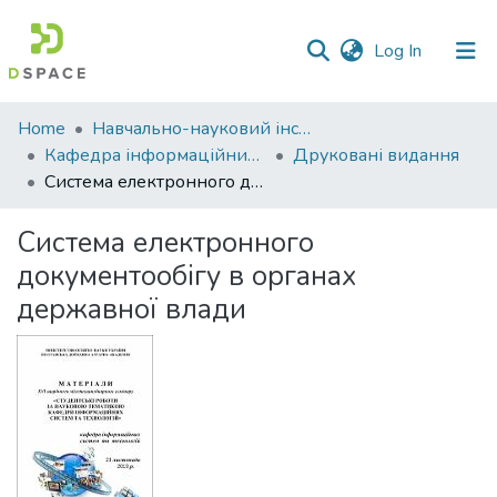
(current)
Log In
Communities
Home
Навчально-науковий інститут економіки, управління, права та інформаційних технологій
&
Кафедра інформаційних систем та технологій
Друковані видання
Collections
Система електронного документообігу в органах державної влади
All of DSpace
Система електронного
документообігу в органах
Statistics
державної влади