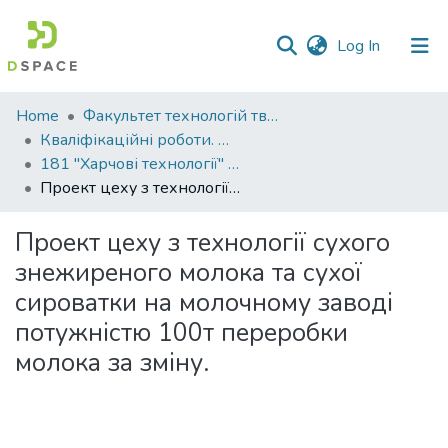
(current)
Log In
Communities
Home
Факультет технологій тваринництва та продовольства
&
Кваліфікаційні роботи. Факультет технологій тваринництва та продовольства
Collections
181 "Харчові технології" - Бакалаври 2021-2022
Проект цеху з технології сухого знежиреного молока та сухої сироватки на молочному заводі потужністю 100т переробки молока за зміну.
All of DSpace
Проект цеху з технології сухого
Statistics
знежиреного молока та сухої
сироватки на молочному заводі
потужністю 100т переробки
молока за зміну.