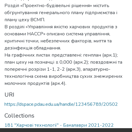
Розділ «Проектно-будівельні рішення» містить
обгрунтування генерального плану підприємства і
плану цеху ВСМП.
В розділі «Управління якістю харчових продуктів з
основами НАССР» описано система управління,
критичні точки, небезпечних факторів, миття та
дезінфекція обладнання.
На графічних листах представлені: генплан (арк.1);
план цеху на позначці ± 0,000 (арк.2); повздовжні та
поперечні розрізи 1-1, 2-2 (арк.3), апаратурно-
технологічна схема виробництва сухих знежирених
молочних продуктів (арк.4).
URI
https://dspace.pdau.edu.ua/handle/123456789/20502
Collections
181 "Харчові технології" - Бакалаври 2021-2022