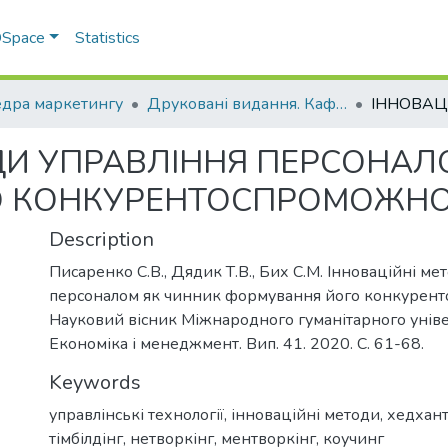
 DSpace
Statistics
дра маркетингу
Друковані видання. Кафедра маркетингу
ДИ УПРАВЛІННЯ ПЕРСОНАЛ
 КОНКУРЕНТОСПРОМОЖНО
Description
Писаренко С.В., Дядик Т.В., Бих С.М. Інноваційні ме
персоналом як чинник формування його конкурент
Науковий вісник Міжнародного гуманітарного універ
Економіка і менеджмент. Вип. 41. 2020. С. 61-68.
Keywords
управлінські технології
,
інноваційні методи
,
хедхан
тімбілдінг
,
нетворкінг
,
ментворкінг
,
коучинг