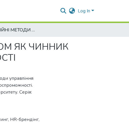
Log In
ІННОВАЦІЙНІ МЕТОДИ УПРАВЛІННЯ ПЕРСОНАЛОМ ЯК ЧИННИК ФОРМУВАННЯ ЙОГО КОНКУРЕНТОСПРОМОЖНОСТІ
ОМ ЯК ЧИННИК
СТІ
тоди управління
оспроможності.
ситету. Серія:
тинг
,
HR-брендінг
,