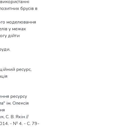
 використанні
позитних брусів в
ого моделювання
елів у межах
огу дійти
руди.
ційний ресурс
,
ація
ення ресурсу
а" ім. Олексія
ння
, С. В. Яхін //
14. - № 4. - С. 79-