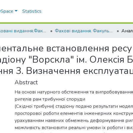
 DSpace
Statistics
Друковані видання.Факультет інженерно-технологічний
Фахові видання. Факультет інженерно-технологічний
ентальне встановлення ресур
діону "Ворскла" ім. Олексія Б
ння 3. Визначення експлуатац
Abstract
На основі натурного обстеження та випробовуванн
ригелів рам трибунної споруди
(Східної трибуни) стадіону подано результати мод
просторової роботи елементів інженерних конструк
урахуванням наявних обмежень деформування риге
можливість встановити реальні умови їх роботи і в