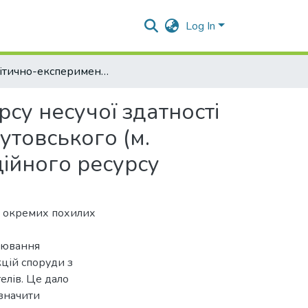
Log In
Аналітично-експериментальне встановлення ресурсу несучої здатності елементів каркасу стадіону "Ворскла" ім. Олексія Бутовського (м. Полтава). Повідомлення 3. Визначення експлуатаційного ресурсу
су несучої здатності
утовського (м.
ійного ресурсу
я окремих похилих
елювання
цій споруди з
лів. Це дало
изначити