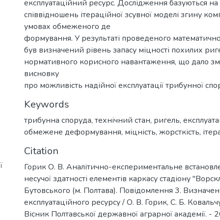
експлуатаційний ресурс. Дослідження базуються на
співвідношень ітераційної зсувної моделі згину ком
умовах обмеженого де
формування. У результаті проведеного математичн
був визначений рівень запасу міцності похилих риг
нормативного корисного навантаження, що дало зм
висновку
про можливість надійної експлуатації трибунної спо
Keywords
трибунна споруда
,
технічний стан
,
ригель
,
експлуата
обмежене деформування
,
міцність
,
жорсткість
,
ітер
Citation
ї
Горик О. В. Аналітично-експериментальне встановл
несучої здатності елементів каркасу стадіону "Ворскл
Бутовського (м. Полтава). Повідомлення 3. Визначе
експлуатаційного ресурсу / О. В. Горик, С. Б. Ковальчук
Вісник Полтавської державної аграрної академії. - 20