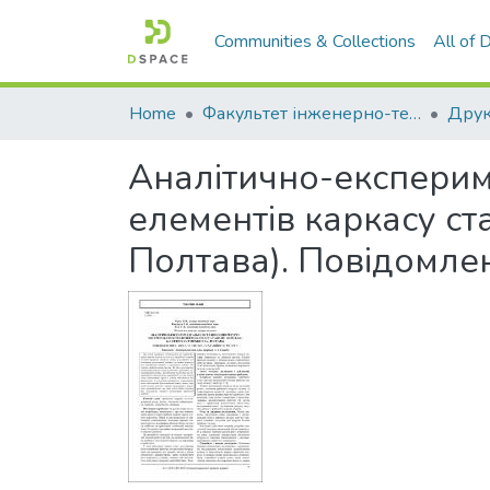
Communities & Collections
All of
Home
Факультет інженерно-технологічний
Аналітично-експерим
елементів каркасу ста
Полтава). Повідомле