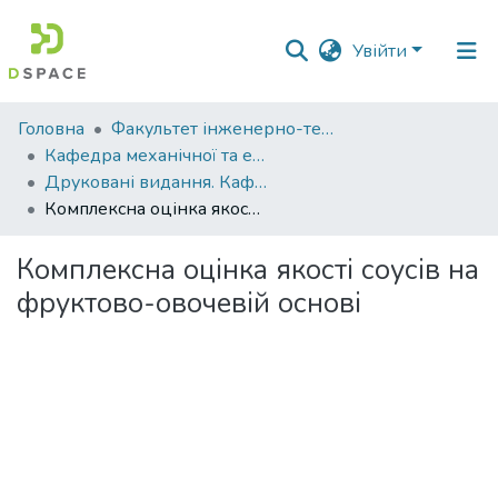
Увійти
Фонди
Головна
Факультет інженерно-технологічний
та
Кафедра механічної та електричної інженерії
зібрання
Друковані видання. Кафедра механічної та електричної інженерії
Комплексна оцінка якості соусів на фруктово-овочевій основі
Пошук за критеріями
Комплексна оцінка якості соусів на
Статистика
фруктово-овочевій основі