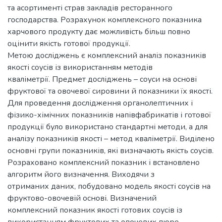
та асортименті страв закладів ресторанного
господарства. Розрахунок комплексного показника
харчового продукту дає можливість більш повно
оцінити якість готової продукції.
Метою досліджень є комплексний аналіз показників
якості соусів із використанням методів
кваліметрії. Предмет досліджень – соуси на основі
фруктової та овочевої сировини й показники їх якості.
Для проведення дослідження органолептичних і
фізико-хімічних показників напівфабрикатів і готової
продукції було використано стандартні методи, а для
аналізу показників якості – метод кваліметрії. Виділено
основні групи показників, які визначають якість соусів.
Розраховано комплексний показник і встановлено
алгоритм його визначення. Виходячи з
отриманих даних, побудовано модель якості соусів на
фруктово-овочевій основі. Визначений
комплексний показник якості готових соусів із
використанням фруктових та овочевих пюре