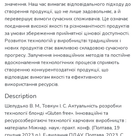
значення. Наш час вимагає відповідального підходу до
створення продукції, що не лише задовольняє, а й
перевершує вимоги сучасних споживачів. Це означає
поєднання високої якості та різноманітності продуктів
за умови збереження прийнятної цінової доступності.
Розвиток технологій у виробництві традиційних і
нових продуктів стає важливою складовою сучасного
прогресу. Залучення інноваційних методів та постійне
вдосконалення технологічних процесів сприяють
створенню конкурентоздатної продукції, що
відповідає вимогам якості та ефективного
використання ресурсів.
Description
Шелудько В. М., Товкун І. С. Актуальність розробки
технології блонді «Gluten free». Інноваційні та
ресурсозберігаючі технології харчових виробництв :
матеріали Міжнар. наук.-практ. конф. (Полтава, 19
грудня 2023 р.). Е-видання ПДАУ, Полтава, 2023. С.