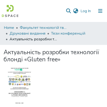
(current)
Log In
Communities
Home
Факультет технологій тваринництва та продовольства
&
Друковані видання
Тези конференцій
Collections
Актуальність розробки технології блонді «Gluten free»
All of DSpace
Актуальність розробки технології
блонді «Gluten free»
Statistics