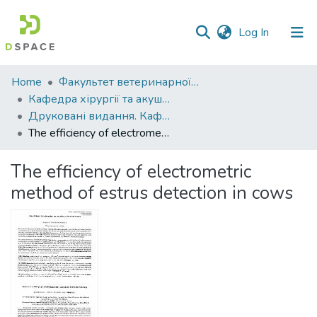
(current)
Log In
Communities
Home
Факультет ветеринарної медицини
&
Кафедра хірургії та акушерства
Collections
Друковані видання. Кафедра хірургії та акушерства
The efficiency of electrometric method of estrus detection in cows
All of DSpace
The efficiency of electrometric
Statistics
method of estrus detection in cows