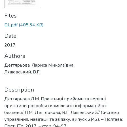
Files
DL.pdf
(405.34 KB)
Date
2017
Authors
Дегтярьова, Лариса Миколаївна
Ляшевський, В.Г.
Description
Дегтярьова Л.М. Практичні прийоми та керівні
принципи розробки комплексів інформаційної
безпеки/ Л.М. Дегтярьова, В.Г. Ляшевський// Системи
управління, навігації та зв’язку, випуск 2(42). – Полтава:
ПолтНТУ, 2017. – стор. 94-97