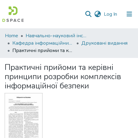
(current)
Log In
Communities
Home
Навчально-науковий інститут економіки, управління, права та інформаційних технологій
&
Кафедра інформаційних систем та технологій
Друковані видання
Collections
Практичні прийоми та керівні принципи розробки комплексів інформаційної безпеки
All of DSpace
Практичні прийоми та керівні
принципи розробки комплексів
Statistics
інформаційної безпеки