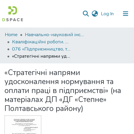
(current)
Log In
Communities
Home
Навчально-науковий інститут економіки, управління, права та інформаційних технологій
&
Кваліфікаційні роботи. ННІ економіки, управління, права та ІТ
Collections
076 «Підприємництво, торгівля та біржова діяльність»
«Стратегічні напрями удосконалення нормування та оплати праці в підприємстві» (на матеріалах ДП «ДГ «Степне» Полтавського району)
All of DSpace
«Стратегічні напрями
Statistics
удосконалення нормування та
оплати праці в підприємстві» (на
матеріалах ДП «ДГ «Степне»
Полтавського району)