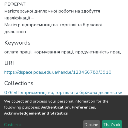
РЕФЕРАТ
магістерської дипломної роботи на здобуття
кваліфікації –
Магістр підприємництва, торгівлі та біржової
діяльності
Keywords
оплата праці, нормування праці, продуктивність прац
URI
https://dspace.pdau.edu.ua/handle/123456789/3910
Collections
076 «Підприємництво, торгівля та біржова діяльність»
We collect and process your personal information for the
Full item page
following purposes:
Authentication, Preferences,
Acknowledgement and Statistics
.
DSpace software
copyright © 2002-2026
LYRASIS
Customize
Decline
That's ok