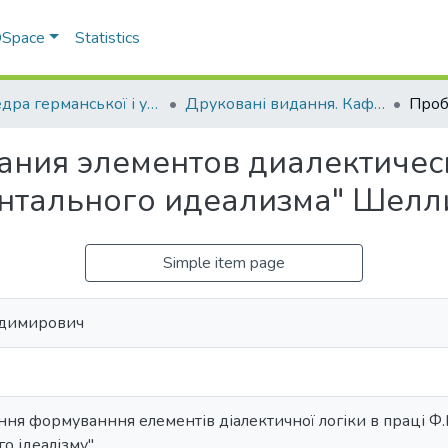
 DSpace
Statistics
Кафедра германської і української філології
Друковані видання. Кафедра германської і української філології
ния элементов диалектическ
ентального идеализма" Шелл
Simple item page
одимирович
ння формуванння елементів діалектичної логіки в праці Ф
 ідеалізму".