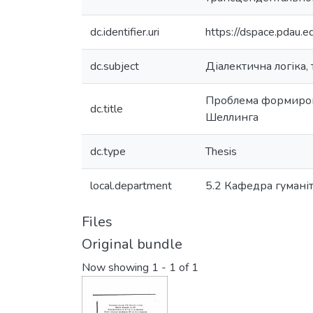
dc.identifier.uri
https://dspace.pdau
dc.subject
Діалектична логіка,
Проблема формиров
dc.title
Шеллинга
dc.type
Thesis
local.department
5.2 Кафедра гумані
Files
Original bundle
Now showing
1 - 1 of 1