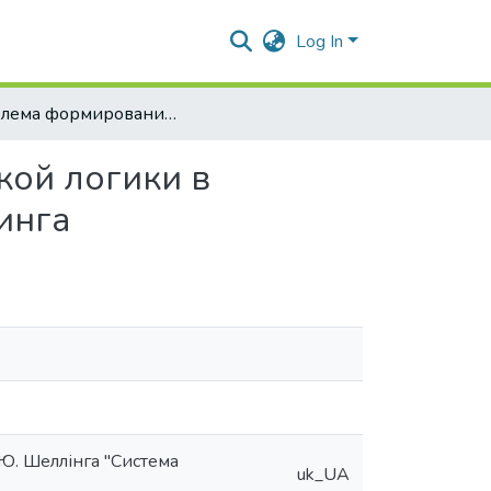
Log In
Проблема формирования элементов диалектической логики в "Системе трансцендентального идеализма" Шеллинга
ой логики в
инга
.Ю. Шеллінга "Система
uk_UA