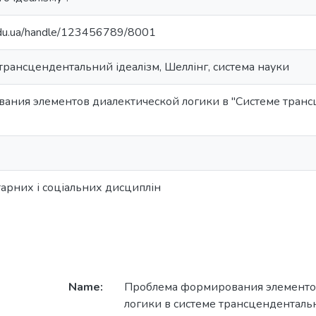
.edu.ua/handle/123456789/8001
 трансцендентальний ідеалізм, Шеллінг, система науки
ания элементов диалектической логики в "Системе транс
тарних і соціальних дисциплін
Name:
Проблема формирования элементо
логики в системе трансценденталь