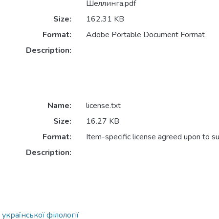
Шеллинга.pdf
Size:
162.31 KB
Format:
Adobe Portable Document Format
Description:
Name:
license.txt
Size:
16.27 KB
Format:
Item-specific license agreed upon to s
Description:
української філології