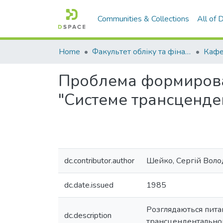
Communities & Collections
All of
Home
Факультет обліку та фінансів
Проблема формирова
"Системе трансценд
dc.contributor.author
Шейко, Сергій Вол
dc.date.issued
1985
Розглядаються пита
dc.description
трансцендентального