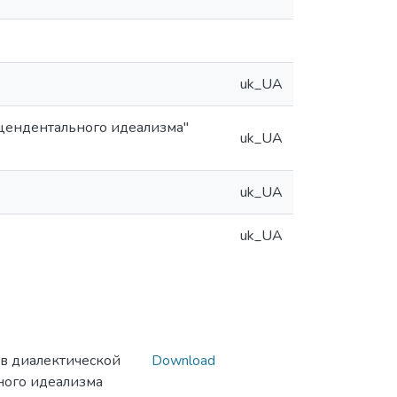
uk_UA
цендентального идеализма"
uk_UA
uk_UA
uk_UA
в диалектической
Download
ного идеализма