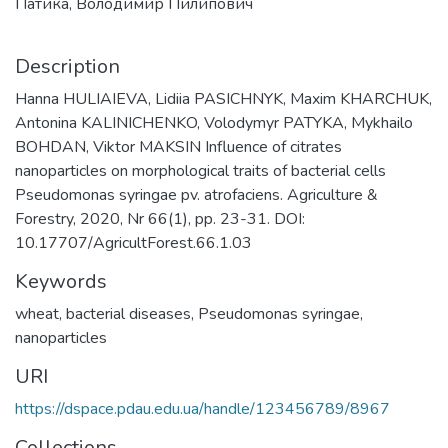
Патика, Володимир Пилипович
Description
Hanna HULIAIEVA, Lidiia PASICHNYK, Maxim KHARCHUK,
Antonina KALINICHENKO, Volodymyr PATYKA, Mykhailo
BOHDAN, Viktor MAKSIN Influence of citrates
nanoparticles on morphological traits of bacterial cells
Pseudomonas syringae pv. atrofaciens. Agriculture &
Forestry, 2020, Nr 66(1), pp. 23-31. DOI:
10.17707/AgricultForest.66.1.03
Keywords
wheat
,
bacterial diseases
,
Pseudomonas syringae
,
nanoparticles
URI
https://dspace.pdau.edu.ua/handle/123456789/8967
Collections