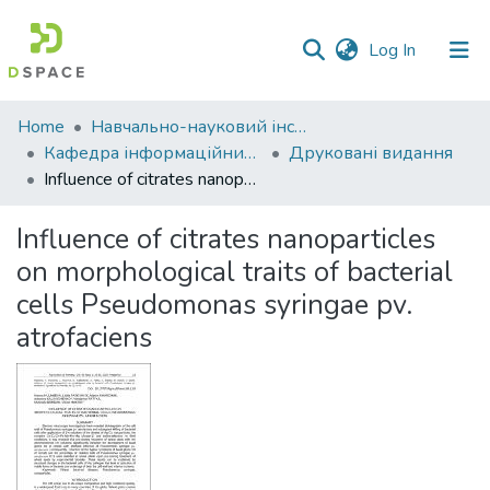
(current)
Log In
Communities
Home
Навчально-науковий інститут економіки, управління, права та інформаційних технологій
&
Кафедра інформаційних систем та технологій
Друковані видання
Collections
Influence of citrates nanoparticles on morphological traits of bacterial cells Pseudomonas syringae pv. atrofaciens
All of DSpace
Influence of citrates nanoparticles
on morphological traits of bacterial
Statistics
cells Pseudomonas syringae pv.
atrofaciens