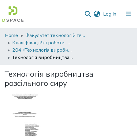
(current)
Log In
Communities
Home
Факультет технологій тваринництва та продовольства
&
Кваліфікаційні роботи. Факультет технологій тваринництва та продовольства
Collections
204 «Технологія виробництва і переробки продукції тваринництва» - Бакалаври 2023-2024
Технологія виробництва розсільного сиру
All of DSpace
Технологія виробництва
Statistics
розсільного сиру