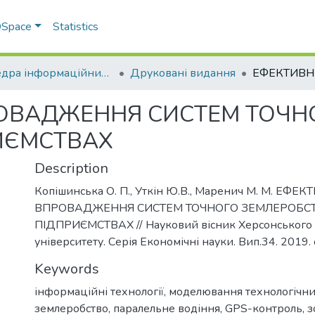
 DSpace
Statistics
Кафедра інформаційних систем та технологій
Друковані видання
РОВАДЖЕННЯ СИСТЕМ ТОЧН
ИЄМСТВАХ
Description
Копішинська О. П., Уткін Ю.В., Маренич М. М. ЕФЕ
ВПРОВАДЖЕННЯ СИСТЕМ ТОЧНОГО ЗЕМЛЕРОБСТ
ПІДПРИЄМСТВАХ // Науковий вісник Херсонського
університету. Серія Економічні науки. Вип.34. 2019.
Keywords
інформаційні технології
,
моделювання технологічни
землеробство
,
паралельне водіння
,
GPS-контроль
,
з