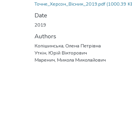
Точне_Херсон_Вісник_2019.pdf
(1000.39 K
Date
2019
Authors
Копішинська, Олена Петрівна
Уткін, Юрій Вікторович
Маренич, Микола Миколайович