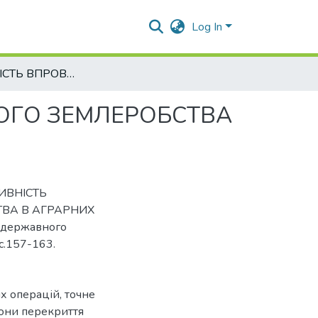
Log In
ЕФЕКТИВНІСТЬ ВПРОВАДЖЕННЯ СИСТЕМ ТОЧНОГО ЗЕМЛЕРОБСТВА В АГРАРНИХ ПІДПРИЄМСТВАХ
ОГО ЗЕМЛЕРОБСТВА
КТИВНІСТЬ
ВА В АГРАРНИХ
 державного
 с.157-163.
х операцій
,
точне
они перекриття