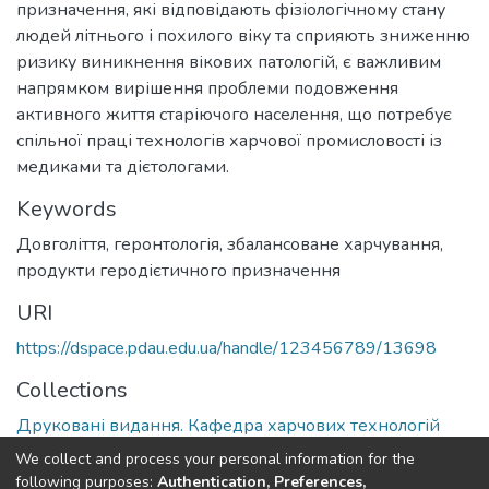
призначення, які відповідають фізіологічному стану
людей літнього і похилого віку та сприяють зниженню
ризику виникнення вікових патологій, є важливим
напрямком вирішення проблеми подовження
активного життя старіючого населення, що потребує
спільної праці технологів харчової промисловості із
медиками та дієтологами.
Keywords
Довголіття, геронтологія, збалансоване харчування,
продукти геродієтичного призначення
URI
https://dspace.pdau.edu.ua/handle/123456789/13698
Collections
Друковані видання. Кафедра харчових технологій
We collect and process your personal information for the
Full item page
following purposes:
Authentication, Preferences,