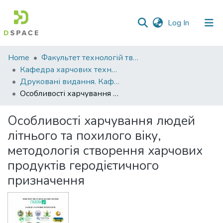
(current)
Log In
Communities
Home
Факультет технологій тваринництва та продовольства
&
Кафедра харчових технологій
Collections
Друковані видання. Кафедра харчових технологій
Особливості харчування людей літнього та похилого віку, методологія створення харчових продуктів геродієтичного призначення
All of DSpace
Особливості харчування людей
Statistics
літнього та похилого віку,
методологія створення харчових
продуктів геродієтичного
призначення