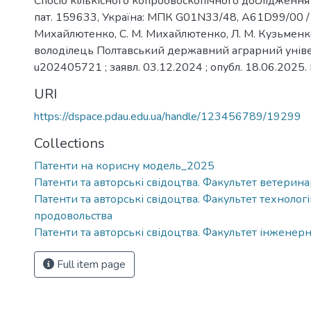
Спосіб кількісного копроовоскопічного дослідження 
пат. 159633, Україна: МПК G01N33/48, A61D99/00 / 
Михайлютенко, С. М. Михайлютенко, Л. М. Кузьменко,
володілець Полтавський державний аграрний унів
u202405721 ; заявл. 03.12.2024 ; опубл. 18.06.2025.
URI
https://dspace.pdau.edu.ua/handle/123456789/19299
Collections
Патенти на корисну модель_2025
Патенти та авторські свідоцтва. Факультет ветери
Патенти та авторські свідоцтва. Факультет технолог
продовольства
Патенти та авторські свідоцтва. Факультет інженер
Full item page