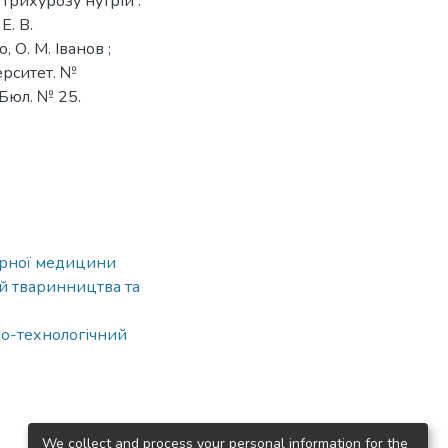
трихурозу нутрій :
Е. В.
 О. М. Іванов ;
ерситет. №
 Бюл. № 25.
нарної медицини
ій тваринництва та
но-технологічний
We collect and process your personal information for the