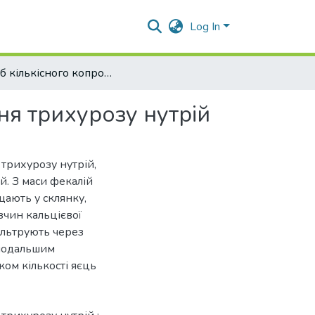
Log In
Спосіб кількісного копроовоскопічного дослідження трихурозу нутрій
ня трихурозу нутрій
 трихурозу нутрій,
й. З маси фекалій
щають у склянку,
зчин кальцієвої
фільтрують через
 подальшим
ком кількості яєць