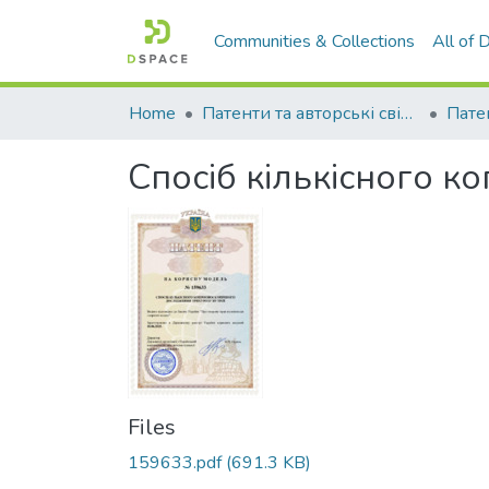
Communities & Collections
All of
Home
Патенти та авторські свідоцтва
Спосіб кількісного к
Files
159633.pdf
(691.3 KB)