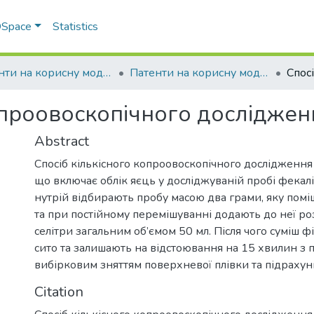
 DSpace
Statistics
Патенти на корисну модель
Патенти на корисну модель_2025
опроовоскопічного досліджен
Abstract
Спосіб кількісного копроовоскопічного дослідження
що включає облік яєць у досліджуваній пробі фекалі
нутрій відбирають пробу масою два грами, яку помі
та при постійному перемішуванні додають до неї ро
селітри загальним об’ємом 50 мл. Після чого суміш 
сито та залишають на відстоювання на 15 хвилин з
вибірковим зняттям поверхневої плівки та підрахун
Citation