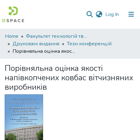
(current)
Log In
Communities
Home
Факультет технологій тваринництва та продовольства
&
Друковані видання
Тези конференцій
Collections
Порівняльна оцінка якості напівкопчених ковбас вітчизняних виробників
All of DSpace
Порівняльна оцінка якості
напівкопчених ковбас вітчизняних
Statistics
виробників