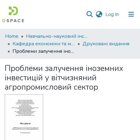
(current)
Log In
Communities
Home
Навчально-науковий інститут економіки, управління, права та інформаційних технологій
&
Кафедра економіки та міжнародних економічних відносин
Друковані видання
Collections
Проблеми залучення іноземних інвестицій у вітчизняний агропромисловий сектор
All of DSpace
Проблеми залучення іноземних
інвестицій у вітчизняний
Statistics
агропромисловий сектор