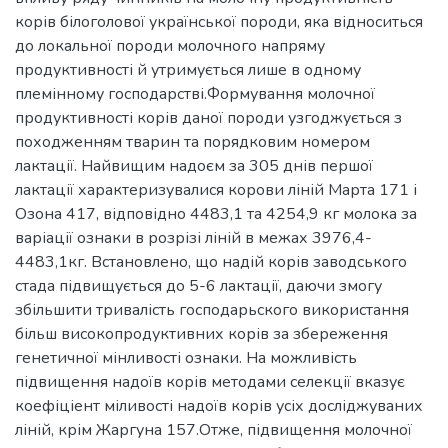
корів білоголової української породи, яка відноситься
до локальної породи молочного напряму
продуктивності й утримується лише в одному
племінному господарстві.Формування молочної
продуктивності корів даної породи узгоджується з
походженням тварин та порядковим номером
лактації. Найвищим надоєм за 305 днів першої
лактації характеризувалися корови ліній Марта 171 і
Озона 417, відповідно 4483,1 та 4254,9 кг молока за
варіації ознаки в розрізі ліній в межах 3976,4-
4483,1кг. Встановлено, що надій корів заводського
стада підвищується до 5-6 лактації, даючи змогу
збільшити тривалість господарьского використання
більш високопродуктивних корів за збереження
генетичної мінливості ознаки. На можливість
підвищення надоїв корів методами селекції вказує
коефіціент міливості надоїв корів усіх досліджуваних
ліній, крім Жаргуна 157.Отже, підвищення молочної