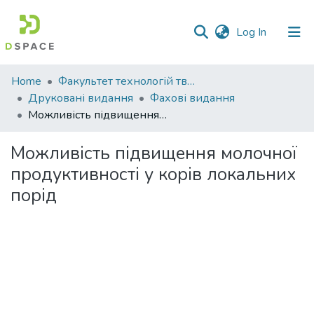
(current)
Log In
Communities
Home
Факультет технологій тваринництва та продовольства
&
Друковані видання
Фахові видання
Collections
Можливість підвищення молочної продуктивності у корів локальних порід
All of DSpace
Можливість підвищення молочної
продуктивності у корів локальних
Statistics
порід