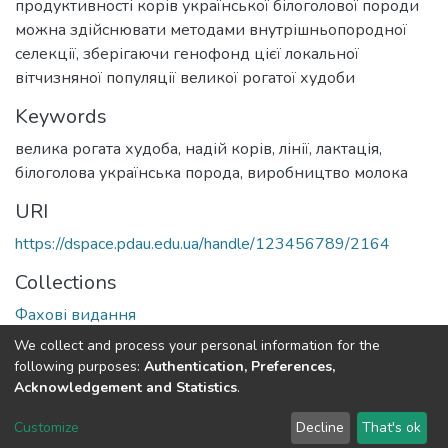
продуктивності корів української білоголової породи
можна здійснювати методами внутрішньопородної
селекції, зберігаючи генофонд цієї локальної
вітчизняної популяції великої рогатої худоби
Keywords
велика рогата худоба
,
надій корів
,
лінії
,
лактація
,
білоголова українська порода
,
виробництво молока
URI
https://dspace.pdau.edu.ua/handle/123456789/2164
Collections
Фахові видання
We collect and process your personal information for the
Full item page
following purposes:
Authentication, Preferences,
Acknowledgement and Statistics
.
DSpace software
copyright © 2002-2026
LYRASIS
Customize
Decline
That's ok
Cookie settings
Send Feedback