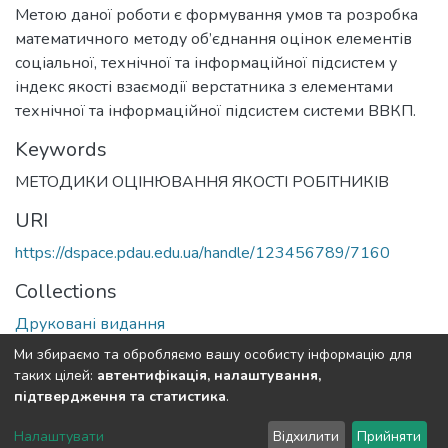
Метою даної роботи є формування умов та розробка
математичного методу об’єднання оцінок елементів
соціальної, технічної та інформаційної підсистем у
індекс якості взаємодії верстатника з елементами
технічної та інформаційної підсистем системи ВВКП.
Keywords
МЕТОДИКИ ОЦІНЮВАННЯ ЯКОСТІ РОБІТНИКІВ
URI
https://dspace.pdau.edu.ua/handle/123456789/7160
Collections
Друковані видання
Ми збираємо та обробляємо вашу особисту інформацію для
Full item page
таких цілей:
автентифікація, налаштування,
підтвердження та статистика
.
DSpace software
copyright © 2002-2026
LYRASIS
Налаштувати
Відхилити
Прийняти