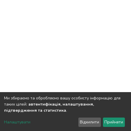
Ми збираємо та обробляємо вашу особисту інформацію для
таких цілей:
автентифікація, налаштування,
підтвердження та статистика
.
Полтавський державний аграрний університет
copyright
© 2002-2026
LYRASIS
Налаштувати
Відхилити
Прийняти
Налаштування куків
Зворотній зв'язок