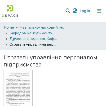
(current)
Log In
Communities
Home
Навчально-науковий інститут економіки, управління, права та інформаційних технологій
&
Кафедра менеджменту
Collections
Друковані видання. Кафедра менеджменту ім. І.А. Маркіної
Стратегії управління персоналом підприємства
All of DSpace
Стратегії управління персоналом
Statistics
підприємства