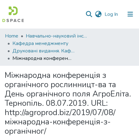
(current)
Log In
Communities
Home
Навчально-науковий інститут економіки, управління, права та інформаційних технологій
&
Кафедра менеджменту
Collections
Друковані видання. Кафедра менеджменту ім. І.А. Маркіної
Міжнародна конференція з органічного рослинницт-ва та День органічного поля АгроЕліта. Тернопіль. 08.07.2019. URL: http://agroprod.biz/2019/07/08/міжнародна-конференція-з-органічног/
All of DSpace
Міжнародна конференція з
Statistics
органічного рослинницт-ва та
День органічного поля АгроЕліта.
Тернопіль. 08.07.2019. URL:
http://agroprod.biz/2019/07/08/
міжнародна-конференція-з-
органічног/