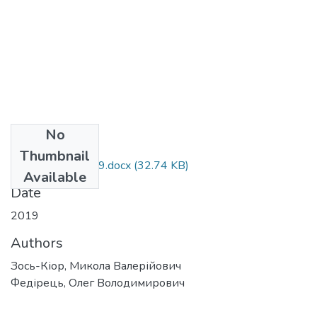
No
Files
Thumbnail
8День поля 2019.docx
(32.74 KB)
Available
Date
2019
Authors
Зось-Кіор, Микола Валерійович
Федірець, Олег Володимирович