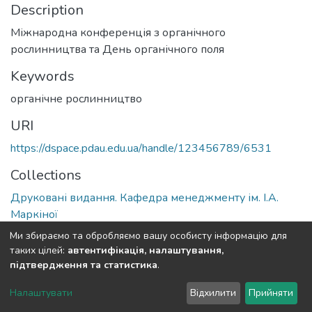
Description
Міжнародна конференція з органічного
рослинництва та День органічного поля
Keywords
органічне рослинництво
URI
https://dspace.pdau.edu.ua/handle/123456789/6531
Collections
Друковані видання. Кафедра менеджменту ім. І.А.
Маркіної
Ми збираємо та обробляємо вашу особисту інформацію для
Full item page
таких цілей:
автентифікація, налаштування,
підтвердження та статистика
.
DSpace software
copyright © 2002-2026
LYRASIS
Налаштувати
Відхилити
Прийняти
Cookie settings
Send Feedback