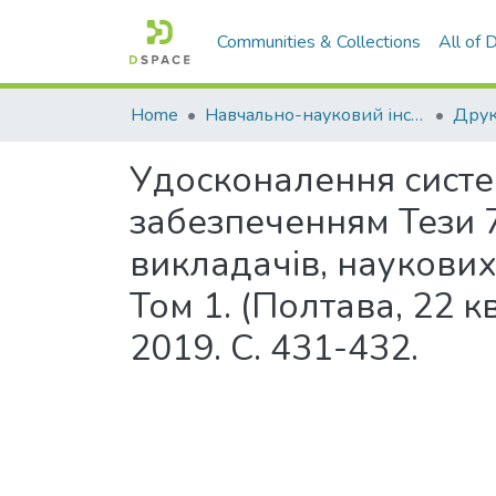
Communities & Collections
All of
Home
Навчально-науковий інститут економіки, управління, права та інформаційних технологій
Друк
Удосконалення систе
забезпеченням Тези 7
викладачів, наукових 
Том 1. (Полтава, 22 к
2019. С. 431-432.