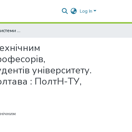
Log In
Удосконалення системи управління матеріально-технічним забезпеченням Тези 71-ої наукової конференції професорів, викладачів, наукових працівників, аспірантів та студентів університету. Том 1. (Полтава, 22 квітня – 17 травня 2019 р.). – Полтава : ПолтН-ТУ, 2019. С. 431-432.
технічним
рофесорів,
удентів університету.
Полтава : ПолтН-ТУ,
хнічним