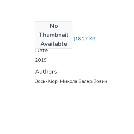
No
Files
Thumbnail
Тези Момот.docx
(18.27 KB)
Available
Date
2019
Authors
Зось-Кіор, Микола Валерійович