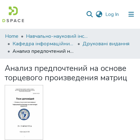
(current)
Log In
Communities
Home
Навчально-науковий інститут економіки, управління, права та інформаційних технологій
&
Кафедра інформаційних систем та технологій
Друковані видання
Collections
Анализ предпочтений на основе торцевого произведения матриц
All of DSpace
Анализ предпочтений на основе
торцевого произведения матриц
Statistics