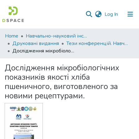
(current)
Log In
Communities
Home
Навчально-науковий інститут економіки, управління, права та інформаційних технологій
&
Друковані видання
Тези конференцій. Навчально-науковий інститут економіки, управління, права та інформаційних технологій
Collections
Дослідження мікробіологічних показників якості хліба пшеничного, виготовленого за новими рецептурами.
All of DSpace
Дослідження мікробіологічних
показників якості хліба
Statistics
пшеничного, виготовленого за
новими рецептурами.