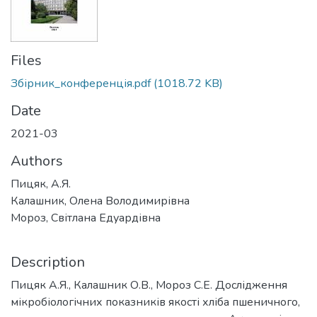
Files
Збірник_конференція.pdf
(1018.72 KB)
Date
2021-03
Authors
Пицяк, А.Я.
Калашник, Олена Володимирівна
Мороз, Світлана Едуардівна
Description
Пицяк А.Я., Калашник О.В., Мороз С.Е. Дослідження
мікробіологічних показників якості хліба пшеничного,