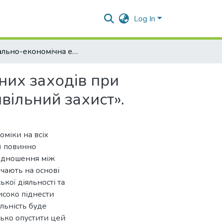
Log In
Соціально-економічна ефективність працеохоронних заходів при вивченні дисципліни «Охорона праці в галузі та цивільний захист».
них заходів при
вільний захист».
оміки на всіх
) повинно
ввідношення між
чають на основі
кої діяльності та
исоко піднести
льність буде
зько опустити цей