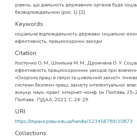
рівень, що діяльність державних органів буде соці
безвідповідальною (рис. 1) [2].
Keywords
соціальна відповідальність держави. соціально-еко
ефективність, працеохоронні заходи
Citation
Костенко О. М., Шпилька М. М., Дрожчана О. У. Соц
ефективність працеохоронних заходів при вивченн
«Охорона праці в галузі та цивільний захист». Іннов
системи безпеки праці, захисту інтелектуальної власн
всеукр. наук.-практ. інтернет-конф. (м. Полтава, 25-2
Полтава : ПДАА, 2021. С. 24-29.
URI
https://dspace.pdau.edu.ua/handle/123456789/10873
Collections