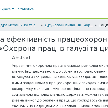
 DSpace
Statistics
Кафедра механічної та електричної інженерії
Друковані видання. Кафедра механічної та електричної інженерії
а ефективність працеохорон
«Охорона праці в галузі та ци
Abstract
Управління охороною праці в умовах ринкової екон
рівнях (від державного до суб’єкта господарювання
вирішувати і соціальні, й економічні завдання. Спі
цими завданнями у працеохоронних заходах визна
компромісу між економічною доцільністю господарсь
соціальною відповідальністю держави: можна так в
рівень вимог до безпеки праці, що господарська дія
економічно недоцільною, і навпаки – можна так ни