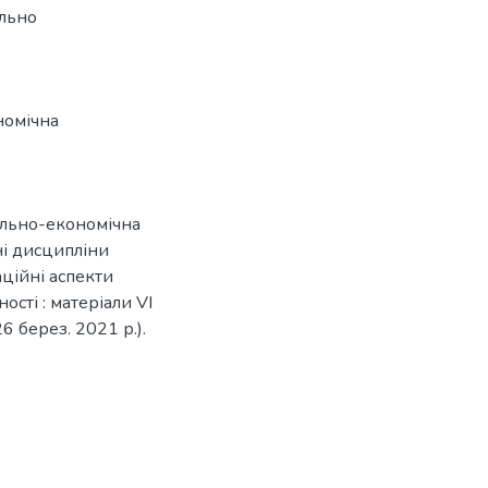
ально
номічна
іально-економічна
і дисципліни
аційні аспекти
ості : матеріали VІ
6 берез. 2021 р.).