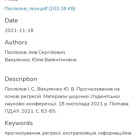
Поспєлов_тези.pdf
(203.38 KB)
Date
2021-11-18
Authors
Поспєлов, Ілля Сергійович
Вакуленко, Юлія Валентинівна
Description
Поспєлов І. С., Вакуленко Ю. В. Прогнозування на
основі регресій. Матеріали щорічної студентської
наукової конференції, 18 листопада 2021 р. Полтава:
ПДАУ, 2021. С. 83-85.
Keywords
прогнозування
,
регресії
,
екстраполяція
,
інформаційна