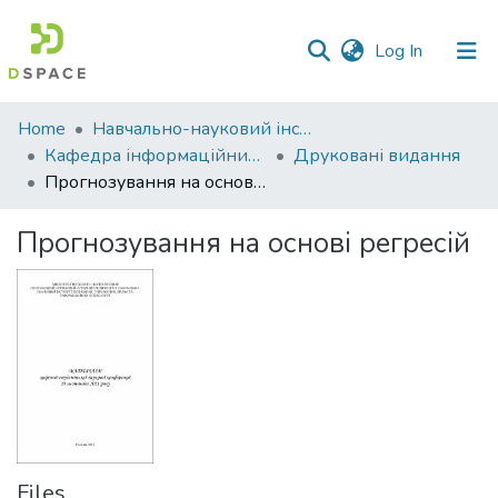
(current)
Log In
Communities
Home
Навчально-науковий інститут економіки, управління, права та інформаційних технологій
&
Кафедра інформаційних систем та технологій
Друковані видання
Collections
Прогнозування на основі регресій
All of DSpace
Прогнозування на основі регресій
Statistics
Files