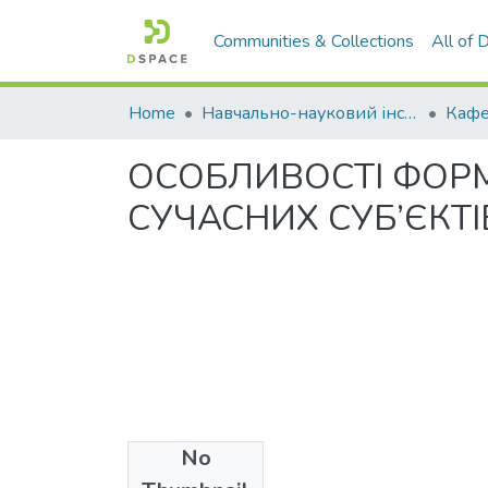
Communities & Collections
All of
Home
Навчально-науковий інститут економіки, управління, права та інформаційних технологій
Кафе
ОСОБЛИВОСТІ ФОР
СУЧАСНИХ СУБ’ЄКТ
No
Files