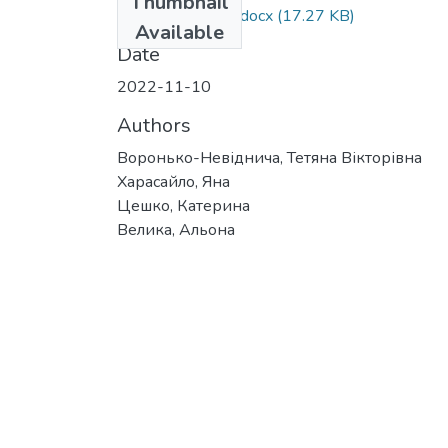
Thumbnail
Харасайло_тези.docx
(17.27 KB)
Available
Date
2022-11-10
Authors
Воронько-Невіднича, Тетяна Вікторівна
Харасайло, Яна
Цешко, Катерина
Велика, Альона