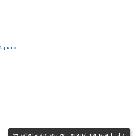
Маркіної
We collect and process your personal information for the