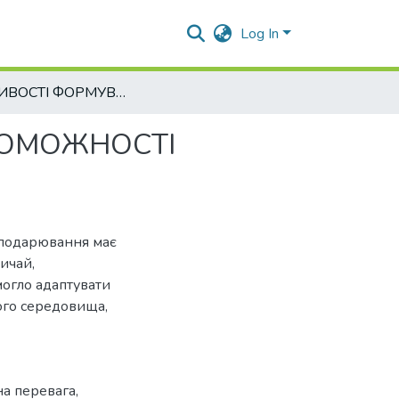
Log In
ОСОБЛИВОСТІ ФОРМУВАННЯ КОНКУРЕНТОСПРОМОЖНОСТІ СУЧАСНИХ СУБ’ЄКТІВ ГОСПОДАРЮВАННЯ
РОМОЖНОСТІ
осподарювання має
вичай,
могло адаптувати
ого середовища,
а перевага
,