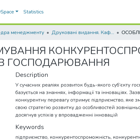
 DSpace
Statistics
дра менеджменту
Друковані видання. Кафедра менеджменту ім. І.А. Маркіної
МУВАННЯ КОНКУРЕНТОСП
ІВ ГОСПОДАРЮВАННЯ
Description
У сучасних реаліях розвиток будь-якого суб’єкту г
базується на знаннях, інформації та інноваціях. Заз
конкурентну перевагу отримує підприємство, яке з
свою стратегію розвитку до особливостей зовнішнь
досягнув успіхів у впровадженні інновацій
Keywords
підприємство
,
конкурентоспроможність
,
конкурентн