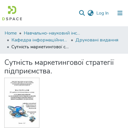
(current)
Log In
Communities
Home
Навчально-науковий інститут економіки, управління, права та інформаційних технологій
&
Кафедра інформаційних систем та технологій
Друковані видання
Collections
Сутність маркетингової стратегії підприємства.
All of DSpace
Сутність маркетингової стратегії
підприємства.
Statistics