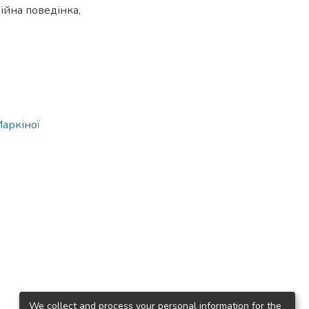
ійна поведінка
,
Маркіної
We collect and process your personal information for the