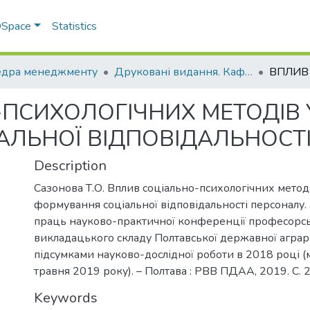
 DSpace
Statistics
дра менеджменту
Друковані видання. Кафедра менеджменту ім. І.А. Маркіної
ПСИХОЛОГІЧНИХ МЕТОДІВ 
ЛЬНОЇ ВІДПОВІДАЛЬНОСТ
Description
Сазонова Т.О. Вплив соціально-психологічних метод
формування соціальної відповідальності персоналу.
праць науково-практичної конференції професорс
викладацького складу Полтавської державної аграрн
підсумками науково-дослідної роботи в 2018 році (м
травня 2019 року). – Полтава : РВВ ПДАА, 2019. С. 
Keywords