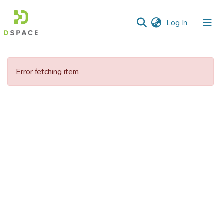
(current)
Log In
Communities
&
Error fetching item
Collections
All of DSpace