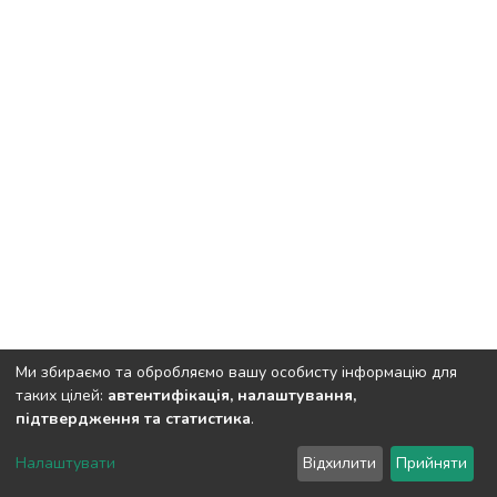
Ми збираємо та обробляємо вашу особисту інформацію для
таких цілей:
автентифікація, налаштування,
підтвердження та статистика
.
DSpace software
copyright © 2002-2026
LYRASIS
Налаштувати
Відхилити
Прийняти
Cookie settings