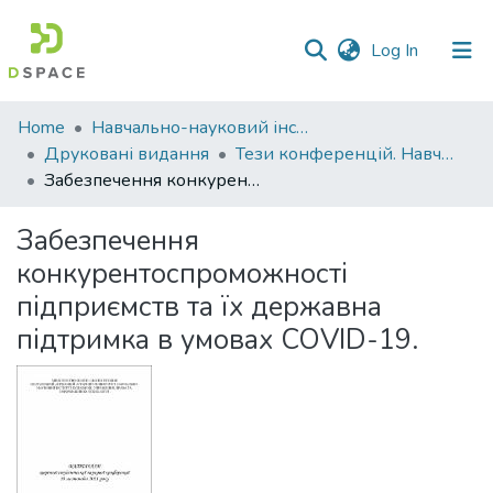
(current)
Log In
Communities
Home
Навчально-науковий інститут економіки, управління, права та інформаційних технологій
&
Друковані видання
Тези конференцій. Навчально-науковий інститут економіки, управління, права та інформаційних технологій
Collections
Забезпечення конкурентоспроможності підприємств та їх державна підтримка в умовах COVID-19.
All of DSpace
Забезпечення
конкурентоспроможності
Statistics
підприємств та їх державна
підтримка в умовах COVID-19.