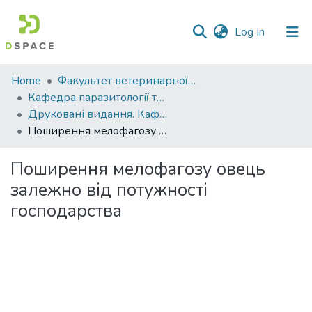
(current)
Log In
Communities
Home
Факультет ветеринарної медицини
&
Кафедра паразитології та ветеринарно-санітарної експертизи
Collections
Друковані видання. Кафедра паразитології та ветеринарно-санітарної експертизи
Поширення мелофагозу овець залежно від потужності господарства
All of DSpace
Поширення мелофагозу овець
Statistics
залежно від потужності
господарства