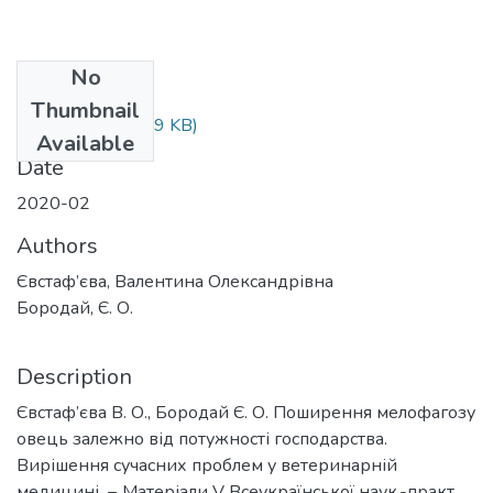
No
Files
Thumbnail
Стаття.docx
(22.89 KB)
Available
Date
2020-02
Authors
Євстаф’єва, Валентина Олександрівна
Бородай, Є. О.
Description
Євстаф’єва В. О., Бородай Є. О. Поширення мелофагозу
овець залежно від потужності господарства.
Вирішення сучасних проблем у ветеринарній
медицині. − Матеріали V Всеукраїнської наук.-практ.