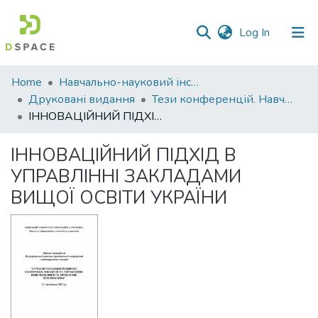
(current)
Log In
Communities
Home
Навчально-науковий інститут економіки, управління, права та інформаційних технологій
&
Друковані видання
Тези конференцій. Навчально-науковий інститут економіки, управління, права та інформаційних технологій
Collections
ІННОВАЦІЙНИЙ ПІДХІД В УПРАВЛІННІ ЗАКЛАДАМИ ВИЩОЇ ОСВІТИ УКРАЇНИ
All of DSpace
ІННОВАЦІЙНИЙ ПІДХІД В
УПРАВЛІННІ ЗАКЛАДАМИ
Statistics
ВИЩОЇ ОСВІТИ УКРАЇНИ