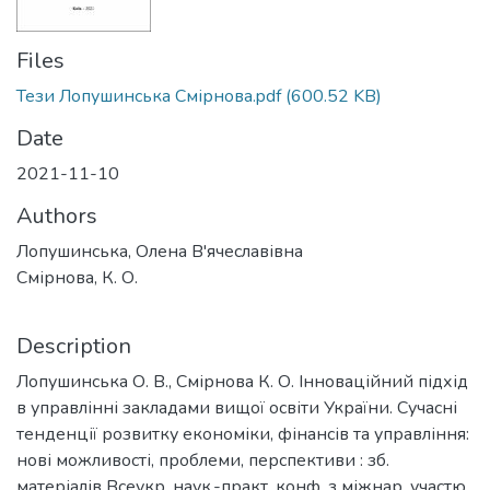
Files
Тези Лопушинська Смірнова.pdf
(600.52 KB)
Date
2021-11-10
Authors
Лопушинська, Олена В'ячеславівна
Смірнова, К. О.
Description
Лопушинська О. В., Смірнова К. О. Інноваційний підхід
в управлінні закладами вищої освіти України. Сучасні
тенденції розвитку економіки, фінансів та управління:
нові можливості, проблеми, перспективи : зб.
матеріалів Всеукр. наук.-практ. конф. з міжнар. участю,