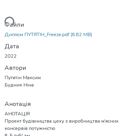
ься...
Файли
Диплом ПУТЯТІН_Freeze.pdf
(8.82 MB)
Дата
2022
Автори
Путятін Максим
Будник Ніна
Анотація
АНОТАЦІЯ
Проект будівництва цеху з виробництва м’ясних
консервів потужністю
8, 5 туб/ зм.