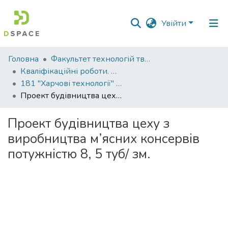
Увійти
Фонди
Головна
Факультет технологій тваринництва та продовольства
та
Кваліфікаційні роботи. Факультет технологій тваринництва та продовольства
зібрання
181 "Харчові технології" - Бакалаври 2021-2022
Проект будівництва цеху з виробництва м’ясних консервів потужністю 8, 5 туб/ зм.
Пошук за критеріями
Проект будівництва цеху з
Статистика
виробництва м’ясних консервів
потужністю 8, 5 туб/ зм.