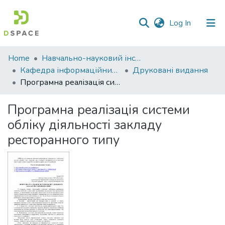
(current)
Log In
Communities
Home
Навчально-науковий інститут економіки, управління, права та інформаційних технологій
&
Кафедра інформаційних систем та технологій
Друковані видання
Collections
Програмна реалізація системи обліку діяльності закладу ресторанного типу
All of DSpace
Програмна реалізація системи
обліку діяльності закладу
Statistics
ресторанного типу