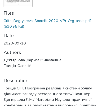
Files
Grits_Degtyareva_Sbornik_2020_VPr_Org_analit.pdf
(530.95 KB)
Date
2020-09-10
Authors
Дегтярьова, Лариса Миколаївна
Гриців, Олексій
Description
Гриців О.П. Програмна реалізація системи обліку
діяльності закладу ресторанного типу/ Наук. кер.
Дегтярьова Л.М./ Матеріали Науково-практичної
конференції за результатами виробничої практики