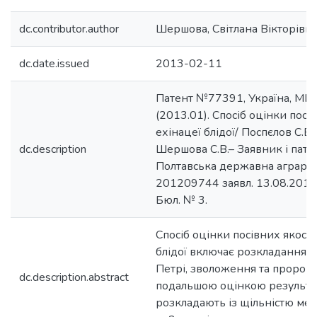
dc.contributor.author
Шершова, Світлана Вікторівн
dc.date.issued
2013-02-11
Патент №77391, Україна, МП
(2013.01). Спосіб оцінки посі
ехінацеї блідої/ Поспєлов С.В.
dc.description
Шершова С.В.– Заявник і пат
Полтавська державна аграрна
201209744 заявл. 13.08.2012;
Бюл. № 3.
Спосіб оцінки посівних якосте
блідої включає розкладання н
Петрі, зволоження та пророщ
dc.description.abstract
подальшою оцінкою результат
розкладають із щільністю мен