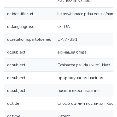
см2 площі чашки.
dc.identifier.uri
https://dspace.pdau.edu.ua/ha
dc.language.iso
uk_UA
dc.relation.ispartofseries
UA;77391
dc.subject
ехінацея бліда
dc.subject
Echinacea pallida (Nutt.) Nutt.
dc.subject
пророщування насіння
dc.subject
посівні якості насіння
dc.title
Спосіб оцінки посівних якосте
dc.type
Patent