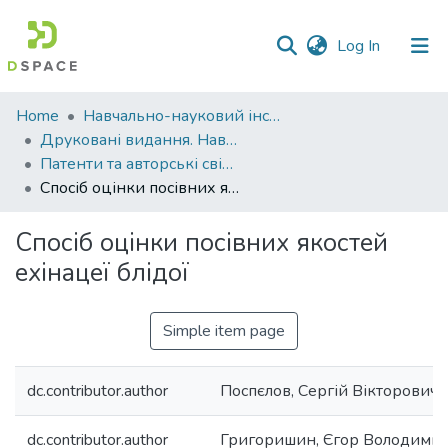
(current)
Log In
Communities
Home
Навчально-науковий інститут агротехнологій, селекції та екології
&
Друковані видання. Навчально-науковий інститут агротехнологій, селекції та екології
Collections
Патенти та авторські свідоцтва. Навчально-науковий інститут агротехнологій, селекції та екології
Спосіб оцінки посівних якостей ехінацеї блідої
All of DSpace
Спосіб оцінки посівних якостей
Statistics
ехінацеї блідої
Simple item page
dc.contributor.author
Поспєлов, Сергій Вікторович
dc.contributor.author
Григоришин, Єгор Володими