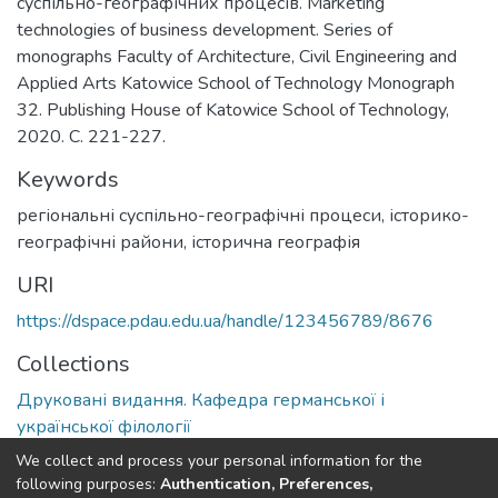
суспільно-географічних процесів. Marketing
technologies of business development. Series of
monographs Faculty of Architecture, Civil Engineering and
Applied Arts Katowice School of Technology Monograph
32. Publishing House of Katowice School of Technology,
2020. С. 221-227.
Keywords
регіональні суспільно-географічні процеси, історико-
географічні райони, історична географія
URI
https://dspace.pdau.edu.ua/handle/123456789/8676
Collections
Друковані видання. Кафедра германської і
української філології
We collect and process your personal information for the
Full item page
following purposes:
Authentication, Preferences,