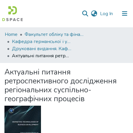
(current)
Log In
Communities
Home
Факультет обліку та фінансів
&
Кафедра германської і української філології
Collections
Друковані видання. Кафедра германської і української філології
Актуальні питання ретроспективного дослідження регіональних суспільно-географічних процесів
All of DSpace
Актуальні питання
Statistics
ретроспективного дослідження
регіональних суспільно-
географічних процесів