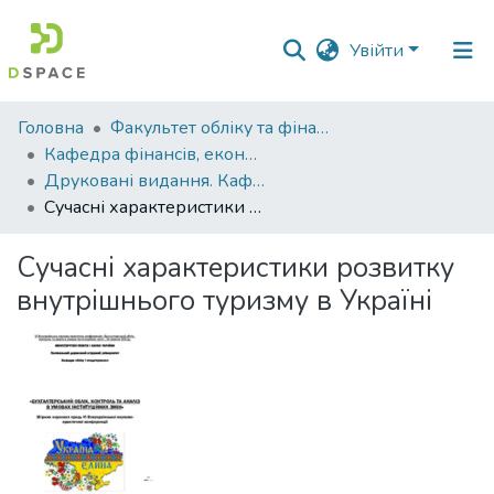
Увійти
Фонди
Головна
Факультет обліку та фінансів
та
Кафедра фінансів, економічних досліджень і туризму
зібрання
Друковані видання. Кафедра фінансів, економічних досліджень і туризму
Сучасні характеристики розвитку внутрішнього туризму в Україні
Пошук за критеріями
Сучасні характеристики розвитку
Статистика
внутрішнього туризму в Україні